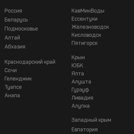
Россия
КавМинВоды
Ессентуки
Беларусь
Железноводск
Подмосковье
Кисловодск
Алтай
Пятигорск
Абхазия
Крым
Краснодарский край
ЮБК
Сочи
Ялта
Геленджик
Алушта
Туапсе
Гурзуф
Анапа
Ливадия
Алупка
Западный крым
Евпатория