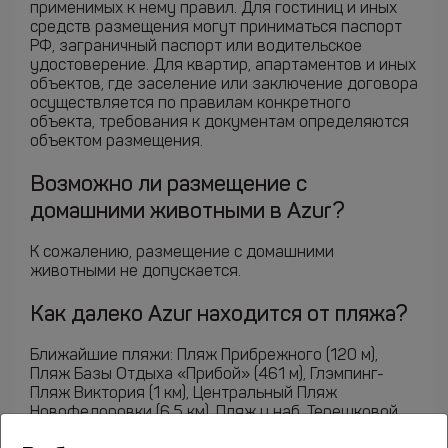
применимых к нему правил. Для гостиниц и иных
средств размещения могут приниматься паспорт
РФ, заграничный паспорт или водительское
удостоверение. Для квартир, апартаментов и иных
объектов, где заселение или заключение договора
осуществляется по правилам конкретного
объекта, требования к документам определяются
объектом размещения.
Возможно ли размещение с
домашними животными в Azur?
К сожалению, размещение с домашними
животными не допускается.
Как далеко Azur находится от пляжа?
Ближайшие пляжи: Пляж Прибрежного (120 м),
Пляж Базы Отдыха «Прибой» (461 м), Глэмпинг-
Пляж Виктория (1 км), Центральный Пляж
Новофедоровки (6.5 км), Пляж у наб. Терешковой
(10.6 км), Пляж у наб. Горького (11.1 км), Пляж