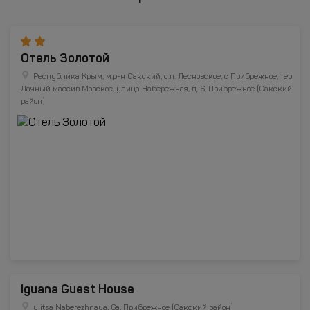
Отель Золотой
Республика Крым, м.р-н Сакский, с.п. Лесновское, с Прибрежное, тер
Дачный массив Морское, улица Набережная, д. 6, Прибрежное (Сакский
район)
Iguana Guest House
ulitsa Naberezhnaya, 6a, Прибрежное (Сакский район)