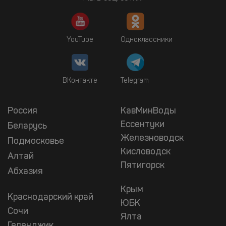
YouTube
Одноклассники
ВКонтакте
Telegram
Россия
КавМинВоды
Ессентуки
Беларусь
Железноводск
Подмосковье
Кисловодск
Алтай
Пятигорск
Абхазия
Крым
Краснодарский край
ЮБК
Сочи
Ялта
Геленджик