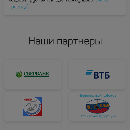
ходьбы): Трубная или Цветной бульвар
(схема
проезда)
Наши партнеры
Нефтегазстройпрофсоюз
Российской федерации