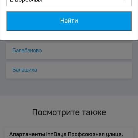
2 взрослых
Афанасовка
Найти
Ашукино
Балабаново
Балашиха
Посмотрите также
Апартаменты InnDays Профсоюзная улица,