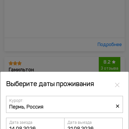
Подробнее
8.2
Гамильтон
3 отзыва
ул. Сакко и Ванцетти, д.98, Пермь
×
Выберите даты проживания
Курорт:
×
Дата заезда
Дата выезда