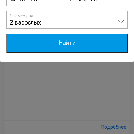
1 номер для
2 взрослых
Подробнее
7.7
Экспедиция
Найти
7 отзывов
Монастырская ул., д.3, лит.А, Пермь
Подробнее