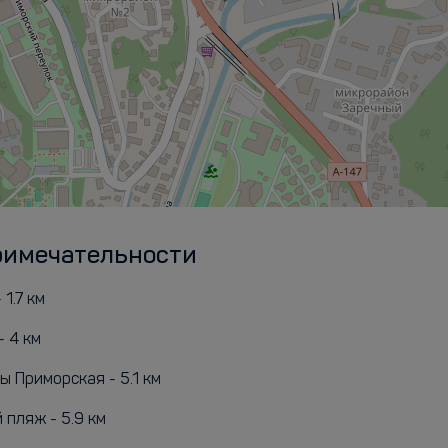
римечательности
 1.7 км
- 4 км
 Приморская - 5.1 км
 пляж - 5.9 км