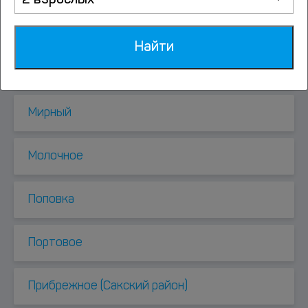
2 взрослых
Знаменское
Найти
Межводное
Мирный
Молочное
Поповка
Портовое
Прибрежное (Сакский район)