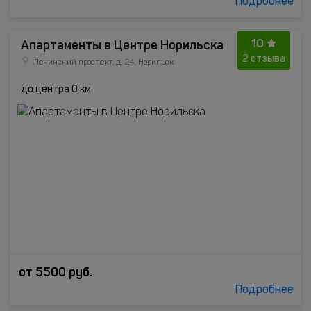
Подробнее
10
Апартаменты в Центре Норильска
2 отзыва
Ленинский проспект, д. 24, Норильск
до центра 0 км
от
5500
руб.
Подробнее