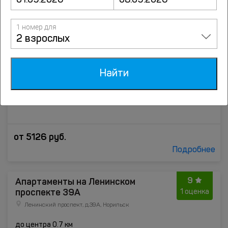
до центра 1.5 км
1 номер для
2 взрослых
Найти
от
5126
руб.
Подробнее
9
Апартаменты на Ленинском
проспекте 39А
1 оценка
Ленинский проспект, д.39А, Норильск
до центра 0.7 км