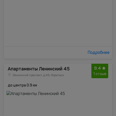
Подробнее
9.4
Апартаменты Ленинский 45
1 отзыв
Ленинский проспект, д.45, Норильск
до центра 0.9 км