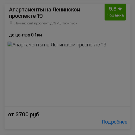
9.6
Апартаменты на Ленинском
проспекте 19
1 оценка
Ленинский проспект, д.19к3, Норильск
до центра 0.1 км
от
3700
руб.
Подробнее