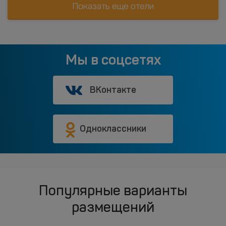
Показать еще отели
Мы в соцсетях
ВКонтакте
Одноклассники
Популярные варианты
размещений