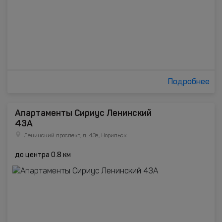
Подробнее
Апартаменты Сириус Ленинский
43А
Ленинский проспект, д. 43а, Норильск
до центра 0.8 км