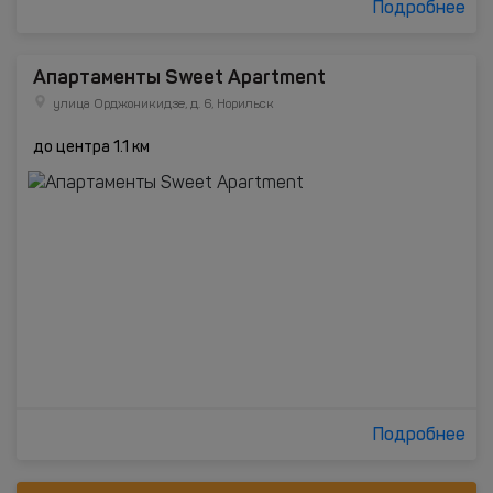
Подробнее
Апартаменты Sweet Apartment
улица Орджоникидзе, д. 6, Норильск
до центра 1.1 км
Подробнее