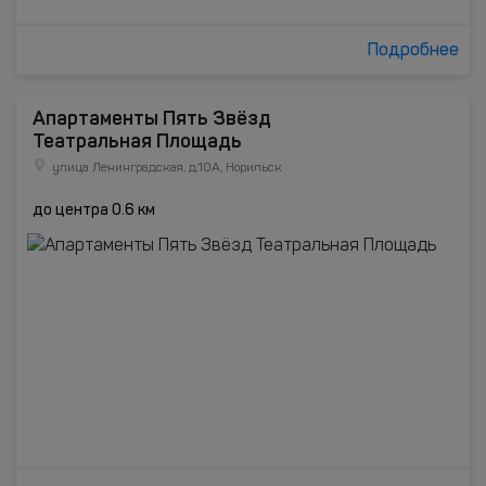
Подробнее
Апартаменты Пять Звёзд
Театральная Площадь
улица Ленинградская, д.10А, Норильск
до центра 0.6 км