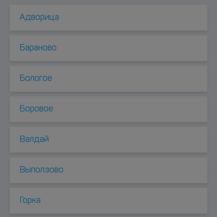
Адворица
Бараново
Бологое
Боровое
Валдай
Выползово
Горка