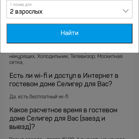
1 номер для
Категории номеров: Дом № 5 двухэтажный с 2
2 взрослых
комнатами с балконом и с красивым видом из окна,
Двухместная студия (двуспальная кровать), Дом
№ 4, Дом № 2 двухэтажный, Дом № 6, Дом № 1
Найти
двухэтажный, Дом № 3, Дом № 5 двухэтажный,
Двухместная студия Economy (двуспальная
кровать), Дом № 2 двухэтажный с 2 комнатами с
красивым видом из окна, В номерах: Номера для
некурящих; Холодильник; Телевизор; Москитная
сетка; .
Есть ли wi-fi и доступ в Интернет в
гостевом доме Селигер для Вас?
Да, есть бесплатный wi-fi.
Какое расчетное время в гостевом
доме Селигер для Вас (заезд и
выезд)?