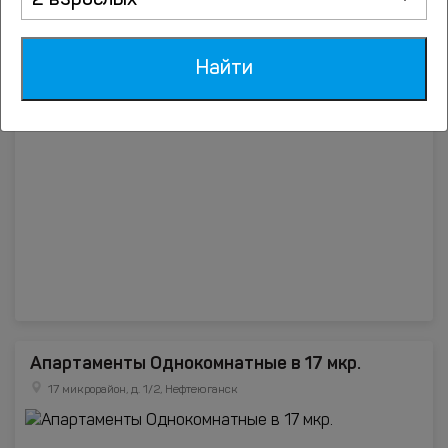
2 взрослых
Алатырь в 15-м микрорайоне 21
Найти
15-й микрорайон, 21, Нефтеюганск
Апартаменты Однокомнатные в 17 мкр.
17 микрорайон, д. 1/2, Нефтеюганск