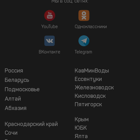
Мы в соц. сетях:
YouTube
Одноклассники
ВКонтакте
Telegram
Россия
КавМинВоды
Ессентуки
Беларусь
Железноводск
Подмосковье
Кисловодск
Алтай
Пятигорск
Абхазия
Крым
Краснодарский край
ЮБК
Сочи
Ялта