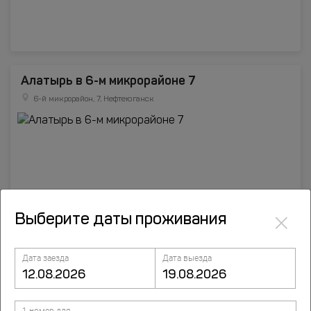
Алатырь в 6-м микрорайоне 7
6-й микрорайон, 7, Нефтеюганск
×
Выберите даты проживания
Дата заезда
Дата выезда
REGION
Different City Districts, Nefteyugansk, Нефтеюганск