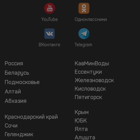
YouTube
Одноклассники
ВКонтакте
Telegram
Россия
КавМинВоды
Ессентуки
Беларусь
Железноводск
Подмосковье
Кисловодск
Алтай
Пятигорск
Абхазия
Крым
Краснодарский край
ЮБК
Сочи
Ялта
Геленджик
Алушта