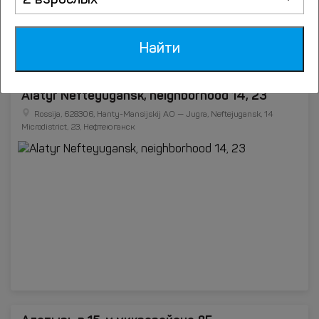
2 взрослых
Найти
Alatyr Nefteyugansk, neighborhood 14, 23
Rossija, 628306, Hanty-Mansijskij AO — Jugra, Neftejugansk, 14
Microdistrict, 23, Нефтеюганск