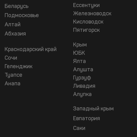
Ессентуки
Беларусь
Железноводск
Подмосковье
Кисловодск
Алтай
Пятигорск
Абхазия
Крым
Краснодарский край
ЮБК
Сочи
Ялта
Геленджик
Алушта
Туапсе
Гурзуф
Анапа
Ливадия
Алупка
Западный крым
Евпатория
Саки