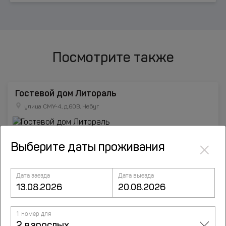
Посмотрите также
Гостевой дом Литораль
улица СМУ-4, д.60В, Небуг
×
Выберите даты проживания
Дата заезда
Дата выезда
1 номер для