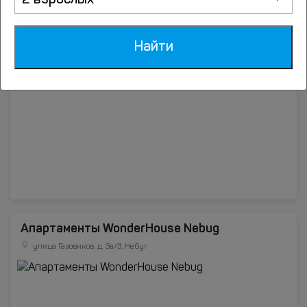
2 взрослых
Гостевой дом Лаванда
улица Набережная, д.6В, Небуг
Найти
Апартаменты WonderHouse Nebug
улица Газовиков, д. 3а/3, Небуг