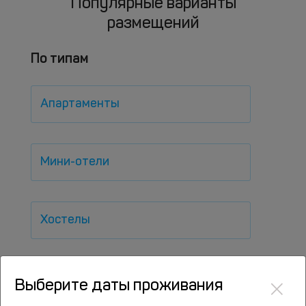
Популярные варианты
размещений
По типам
Апартаменты
Мини-отели
Хостелы
×
Недорого
Выберите даты проживания