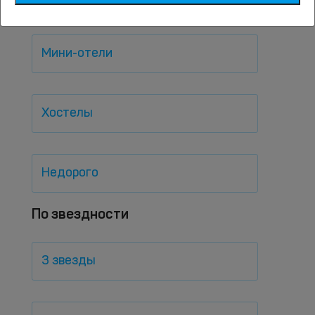
Мини-отели
Хостелы
Недорого
По звездности
3 звезды