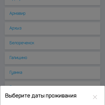
Армавир
Архыз
Белореченск
Галицино
Гуамка
Гузерипль
×
Выберите даты проживания
Гулькевичи