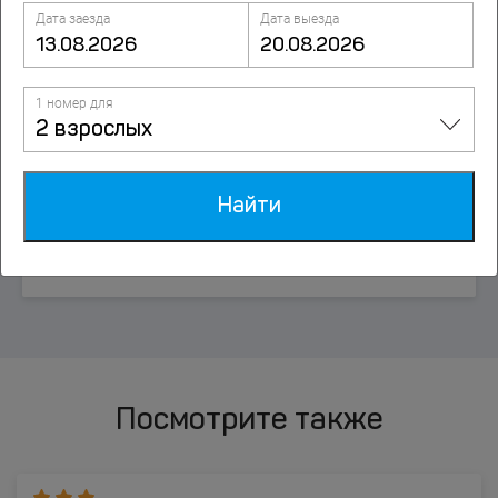
Дата заезда
Дата выезда
Даховская
1 номер для
Изобильный
2 взрослых
Казьминское
Найти
Каменномостский
Посмотрите также