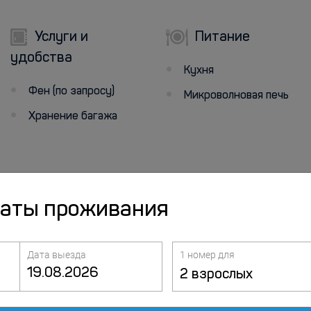
Услуги и
Питание
удобства
Кухня
Фен (по запросу)
Микроволновая печь
Хранение багажа
даты проживания
Дата выезда
1 номер для
2 взрослых