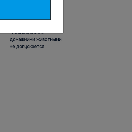
Животные
Размещение с
домашними животными
не допускается