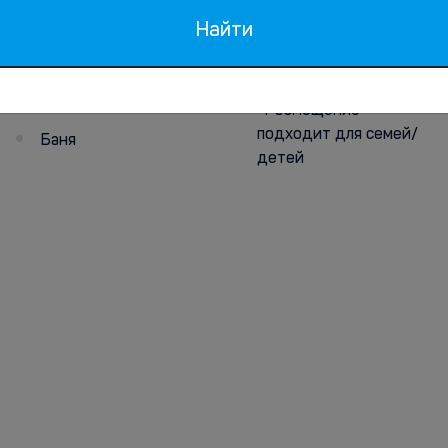
Найти
Красота и
Дети
здоровье
Размещение
подходит для семей/
Баня
детей