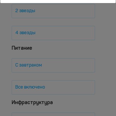
2 звезды
4 звезды
Питание
С завтраком
Все включено
Инфраструктура