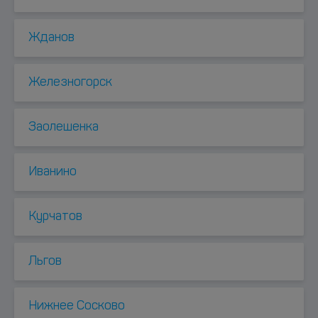
Жданов
Железногорск
Заолешенка
Иванино
Курчатов
Льгов
Нижнее Сосково