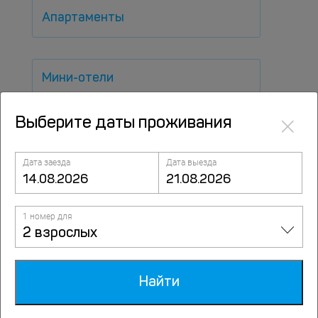
Апартаменты
Мини-отели
×
Выберите даты проживания
Хостелы
Дата заезда
Дата выезда
Недорого
1 номер для
2 взрослых
По звездности
Найти
3 звезды