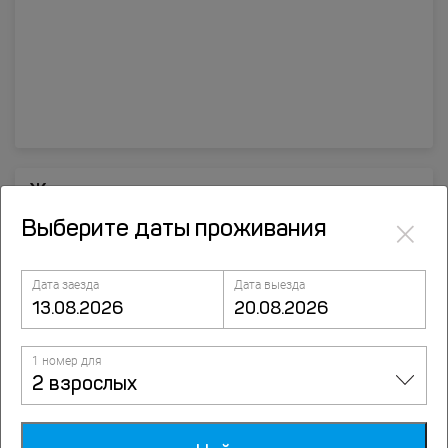
Жасминъ
×
31 Виноградная Улица, Кучугуры
Выберите даты проживания
Дата заезда
Дата выезда
1 номер для
2 взрослых