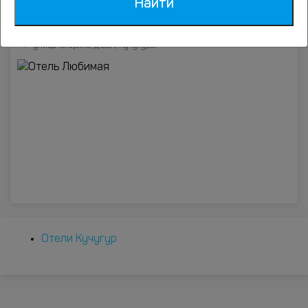
Найти
Отель Любимая
улица Гагарина, д.52А, Кучугуры
Отели Кучугур