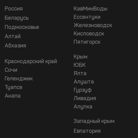
Россия
КавМинВоды
Ессентуки
Беларусь
Железноводск
Подмосковье
Кисловодск
Алтай
Пятигорск
Абхазия
Крым
Краснодарский край
ЮБК
Сочи
Ялта
Геленджик
Алушта
Туапсе
Гурзуф
Анапа
Ливадия
Алупка
Западный крым
Евпатория