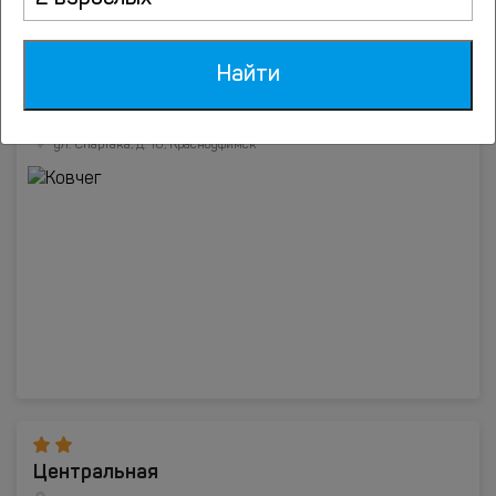
ul. Volzhskaja, d.8, Красноуфимск
Найти
Ковчег
ул. Спартака, д. 10, Красноуфимск
Центральная