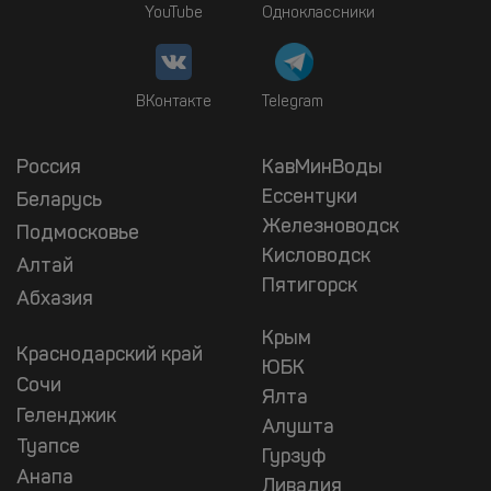
YouTube
Одноклассники
ВКонтакте
Telegram
Россия
КавМинВоды
Ессентуки
Беларусь
Железноводск
Подмосковье
Кисловодск
Алтай
Пятигорск
Абхазия
Крым
Краснодарский край
ЮБК
Сочи
Ялта
Геленджик
Алушта
Туапсе
Гурзуф
Анапа
Ливадия