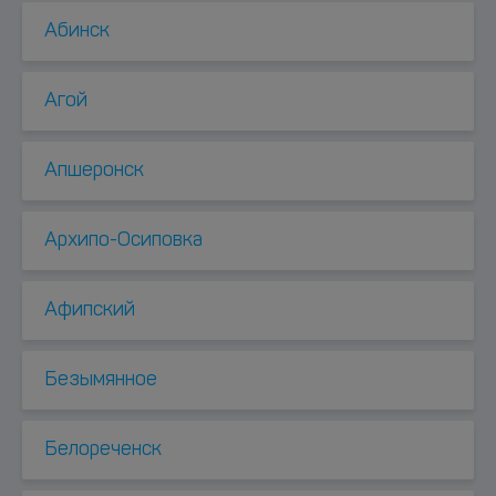
Абинск
Агой
Апшеронск
Архипо-Осиповка
Афипский
Безымянное
Белореченск