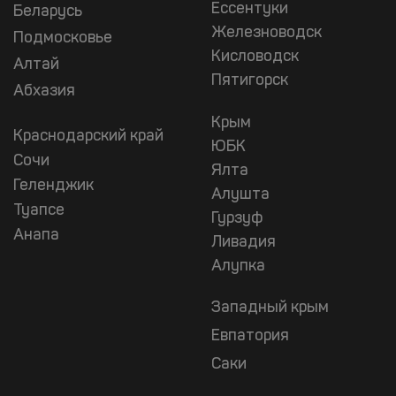
Ессентуки
Беларусь
Железноводск
Подмосковье
Кисловодск
Алтай
Пятигорск
Абхазия
Крым
Краснодарский край
ЮБК
Сочи
Ялта
Геленджик
Алушта
Туапсе
Гурзуф
Анапа
Ливадия
Алупка
Западный крым
Евпатория
Саки