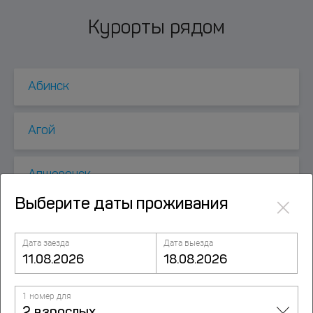
Курорты рядом
Абинск
Агой
Апшеронск
×
Выберите даты проживания
Архипо-Осиповка
Дата заезда
Дата выезда
Афипский
1 номер для
Безымянное