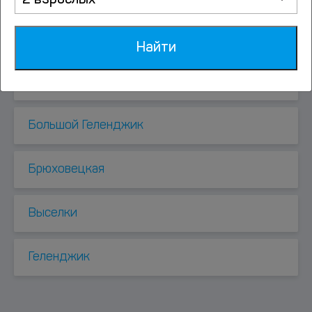
2 взрослых
Белореченск
Найти
Бжид
Большой Геленджик
Брюховецкая
Выселки
Геленджик