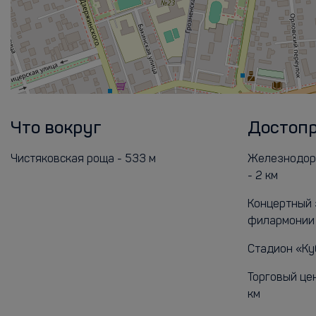
Что вокруг
Достоп
Чистяковская роща - 533 м
Железнодор
- 2 км
Концертный 
филармонии 
Стадион «Куб
Торговый цен
км