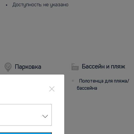
Доступность: не указано
Бассейн и пляж
Парковка
Полотенца для пляжа/
Парковка
×
бассейна