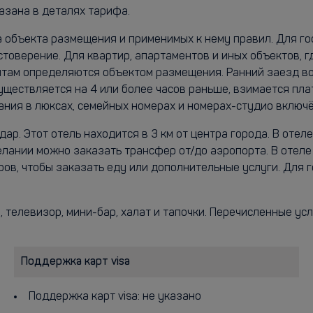
азана в деталях тарифа.
а объекта размещения и применимых к нему правил. Для г
стоверение. Для квартир, апартаментов и иных объектов, 
ентам определяются объектом размещения. Ранний заезд в
уществляется на 4 или более часов раньше, взимается пл
ания в люксах, семейных номерах и номерах-студио включё
р. Этот отель находится в 3 км от центра города. В отел
елании можно заказать трансфер от/до аэропорта. В отеле
в, чтобы заказать еду или дополнительные услуги. Для го
 телевизор, мини-бар, халат и тапочки. Перечисленные услу
Поддержка карт visa
Поддержка карт visa: не указано