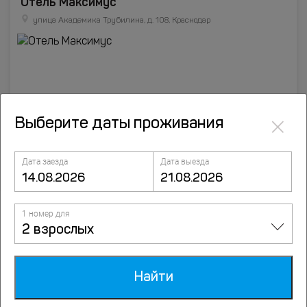
Отель Максимус
улица Академика Трубилина, д. 108, Краснодар
×
Выберите даты проживания
Дата заезда
Дата выезда
Отели Краснодара
1 номер для
2 взрослых
Санатории Краснодара
Достопримечательности Краснодара
Найти
Экскурсии в Краснодаре