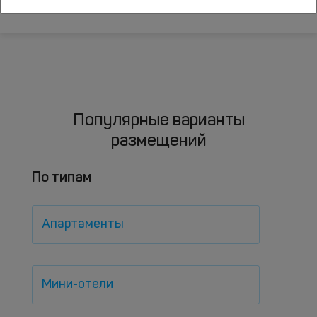
Популярные варианты
размещений
По типам
Апартаменты
Мини-отели