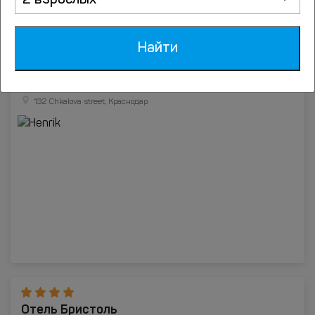
2 взрослых
Найти
Henrik
132 Chkalova street, Краснодар
Отель Бристоль