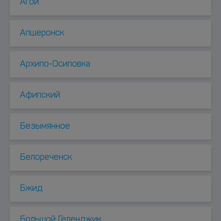
Агой
Апшеронск
Архипо-Осиповка
Афипский
Безымянное
Белореченск
Бжид
Большой Геленджик