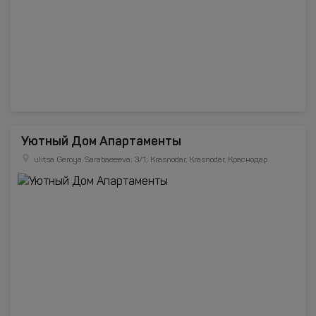
Уютный Дом Апартаменты
ulitsa Geroya Sarabaeeeva; 3/1; Krasnodar, Krasnodar, Краснодар