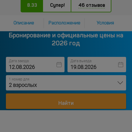
8.33
Супер!
46 отзывов
Описание
Расположение
Условия
Бронирование и официальные цены на
2026 год
Дата заезда:
Дата выезда:
1 номер для
2 взрослых
Найти