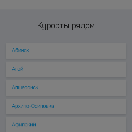
Курорты рядом
Абинск
Агой
Апшеронск
Архипо-Осиповка
Афипский