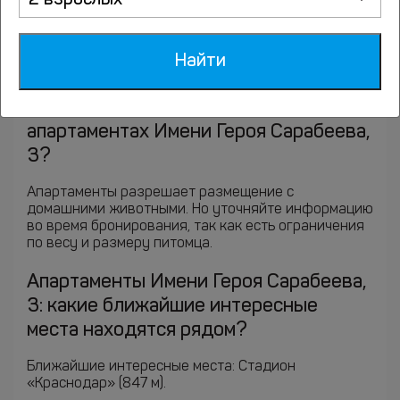
2 взрослых
только через финансовый агрегатор Монета.Ру.
Согласно ФЗ 115 страховые депозиты на
банковскую карту не принимаются.
Найти
Возможно ли размещение с
домашними животными в
апартаментах Имени Героя Сарабеева,
3?
Апартаменты разрешает размещение с
домашними животными. Но уточняйте информацию
во время бронирования, так как есть ограничения
по весу и размеру питомца.
Апартаменты Имени Героя Сарабеева,
3: какие ближайшие интересные
места находятся рядом?
Ближайшие интересные места: Стадион
«Краснодар» (847 м).