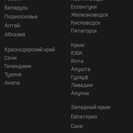
Ессентуки
Беларусь
Железноводск
Подмосковье
Кисловодск
Алтай
Пятигорск
Абхазия
Крым
Краснодарский край
ЮБК
Сочи
Ялта
Геленджик
Алушта
Туапсе
Гурзуф
Анапа
Ливадия
Алупка
Западный крым
Евпатория
Саки