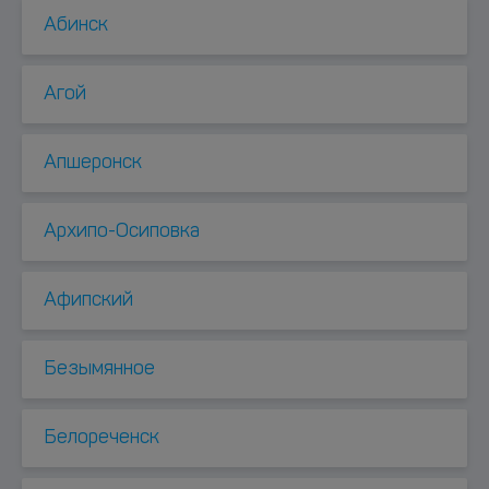
Абинск
Агой
Апшеронск
Архипо-Осиповка
Афипский
Безымянное
Белореченск