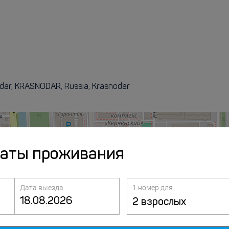
odar, KRASNODAR, Russia, Krasnodar
даты проживания
Дата выезда
1 номер для
2 взрослых