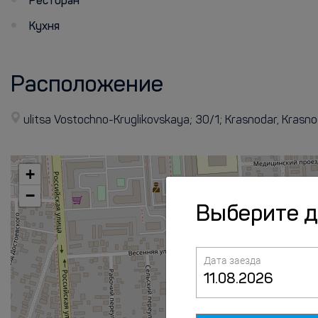
Ресторан
Кухня
Расположение
ulitsa Vostochno-Kruglikovskaya; 30/1; Krasnodar, Krasn
+
−
Выберите 
Дата заезда