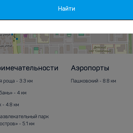
Найти
римечательности
Аэропорты
 роща - 3.3 км
Пашковский - 8.8 км
бань» - 4 км
- 4.8 км
азвлекательный парк
стров» - 5.1 км