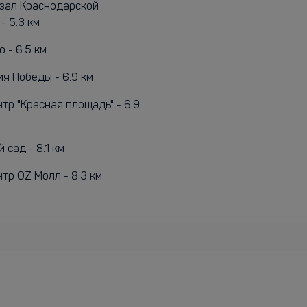
зал Краснодарской
- 5.3 км
о - 6.5 км
я Победы - 6.9 км
тр "Красная площадь" - 6.9
 сад - 8.1 км
тр OZ Молл - 8.3 км