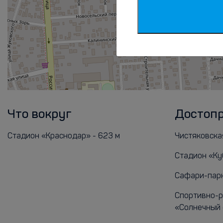
Что вокруг
Достоп
Стадион «Краснодар» - 623 м
Чистяковская
Стадион «Ку
Сафари-парк 
Спортивно-р
«Солнечный о