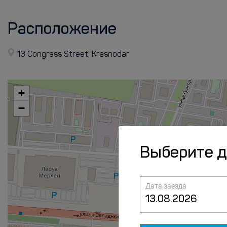
Расположение
13 Congress Street, Krasnodar
+
−
Выберите 
Дата заезда