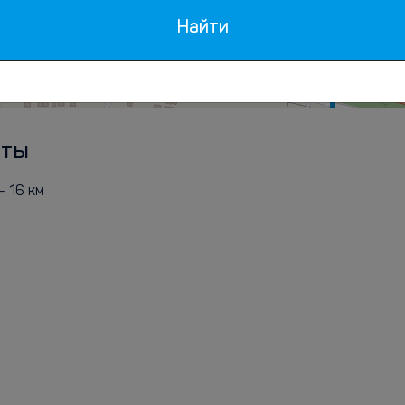
Найти
рты
- 16 км