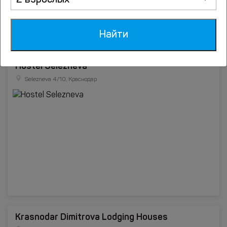
2 взрослых
Найти
Hostel Selezneva
Selezneva 4/10, Краснодар
Krasnodar Dimitrova Lodging Houses