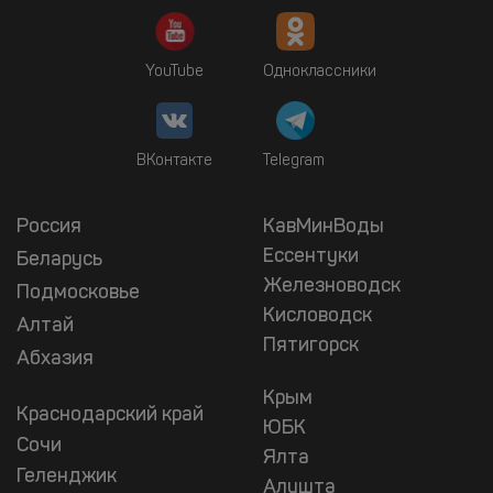
YouTube
Одноклассники
ВКонтакте
Telegram
Россия
КавМинВоды
Ессентуки
Беларусь
Железноводск
Подмосковье
Кисловодск
Алтай
Пятигорск
Абхазия
Крым
Краснодарский край
ЮБК
Сочи
Ялта
Геленджик
Алушта