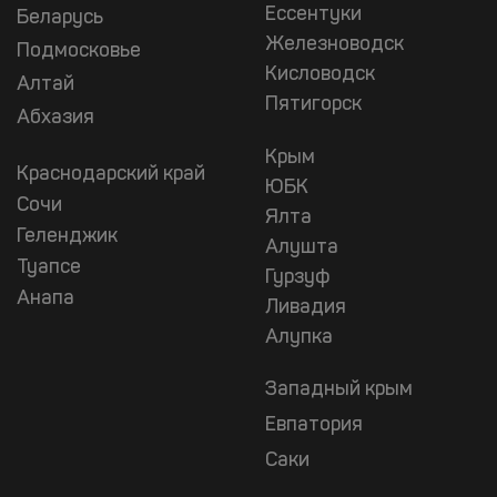
Ессентуки
Беларусь
Железноводск
Подмосковье
Кисловодск
Алтай
Пятигорск
Абхазия
Крым
Краснодарский край
ЮБК
Сочи
Ялта
Геленджик
Алушта
Туапсе
Гурзуф
Анапа
Ливадия
Алупка
Западный крым
Евпатория
Саки