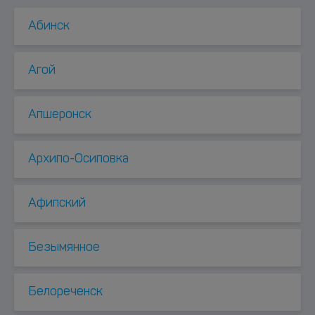
Абинск
Агой
Апшеронск
Архипо-Осиповка
Афипский
Безымянное
Белореченск