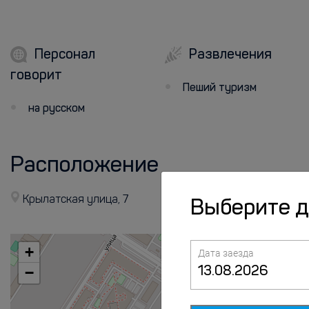
Персонал
Развлечения
говорит
Пеший туризм
на русском
Расположение
Крылатская улица, 7
Выберите 
+
Дата заезда
−