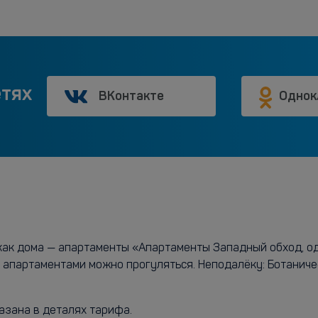
етях
ВКонтакте
Однок
 как дома — апартаменты «Апартаменты Западный обход, о
с апартаментами можно прогуляться. Неподалёку: Ботаничес
азана в деталях тарифа.