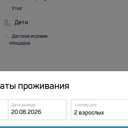
Утюг
Дети
Детская игровая
площадка
даты проживания
Дата выезда
1 номер для
2 взрослых