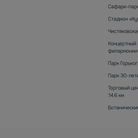
Сафари-парк 
Стадион «Куб
Чистяковская
Концертный 
филармонии -
Парк Горького
Парк 30-лети
Торговый цен
14.6 км
Ботанический