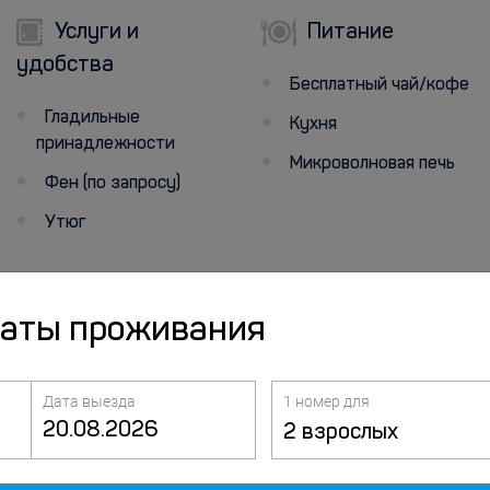
Услуги и
Питание
удобства
Бесплатный чай/кофе
Гладильные
Кухня
принадлежности
Микроволновая печь
Фен (по запросу)
Утюг
даты проживания
Дата выезда
1 номер для
2 взрослых