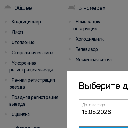
Общее
В номерах
Кондиционер
Номера для
некурящих
Лифт
Холодильник
Отопление
Телевизор
Стиральная машина
Москитная сетка
Ускоренная
регистрация заезда
Ранняя регистрация
Выберите 
заезда
Поздняя регистрация
выезда
Дата заезда
Сушилка