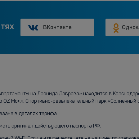
етях
ВКонтакте
Однок
артаменты на Леонида Лаврова» находится в Краснодаре. 
тр OZ Молл, Спортивно-развлекательный парк «Солнечный 
азана в деталях тарифа.
меть оригинал действующего паспорта РФ.
атный Wi-Fi. Если вы путешествуете на машине, припаркова