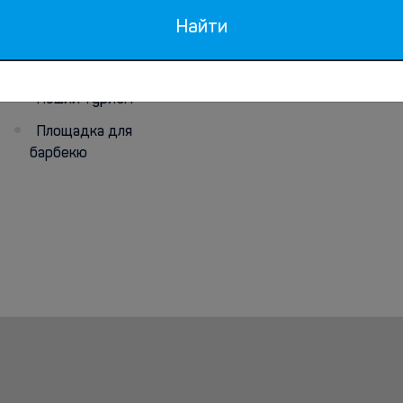
Развлечения
Найти
Удобства для
барбекю
Пеший туризм
Площадка для
барбекю