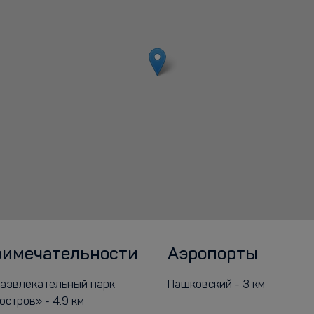
римечательности
Аэропорты
азвлекательный парк
Пашковский - 3 км
стров» - 4.9 км