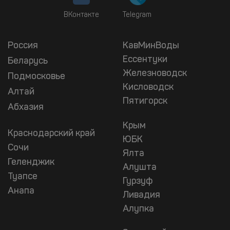
ВКонтакте
Telegram
Россия
КавМинВоды
Ессентуки
Беларусь
Железноводск
Подмосковье
Кисловодск
Алтай
Пятигорск
Абхазия
Крым
Краснодарский край
ЮБК
Сочи
Ялта
Геленджик
Алушта
Туапсе
Гурзуф
Анапа
Ливадия
Алупка