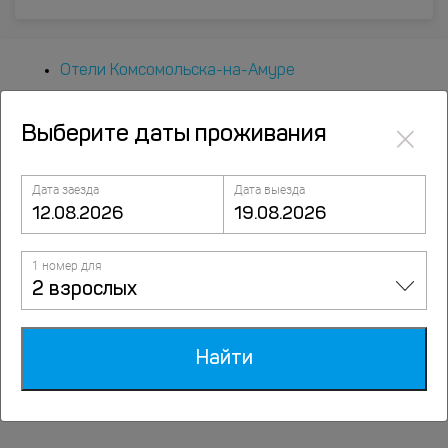
Отели Комсомольска-на-Амуре
Санатории Комсомольска-на-Амуре
×
Выберите даты проживания
Экскурсии в Комсомольске-на-Амуре
Дата заезда
Дата выезда
1 номер для
2 взрослых
Популярные варианты
Найти
размещений
По типам