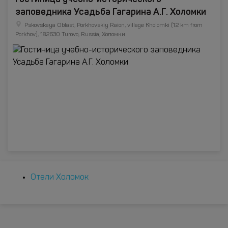
заповедника Усадьба Гагарина А.Г. Холомки
Pskovskaya Oblast, Porkhovskiy Raion, village Kholomki (12 km from
Porkhov), 182630 Turovo, Russia, Холомки
Отели Холомок