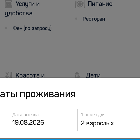
Услуги и
Питание
удобства
Ресторан
Фен (по запросу)
Красота и
Дети
здоровье
Размещение
даты проживания
подходит для семей/
Баня
детей
Паровая баня
Дата выезда
1 номер для
Сауна
2 взрослых