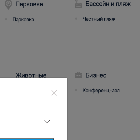
Бассейн и пляж
Парковка
Частный пляж
Парковка
Животные
Бизнес
×
Бесплатное
Конференц-зал
размещение с
домашними животными