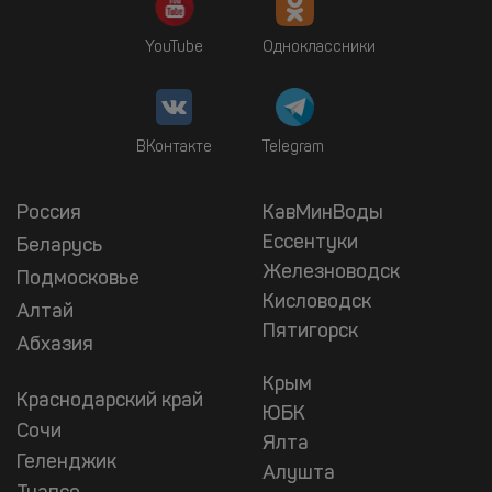
YouTube
Одноклассники
ВКонтакте
Telegram
Россия
КавМинВоды
Ессентуки
Беларусь
Железноводск
Подмосковье
Кисловодск
Алтай
Пятигорск
Абхазия
Крым
Краснодарский край
ЮБК
Сочи
Ялта
Геленджик
Алушта