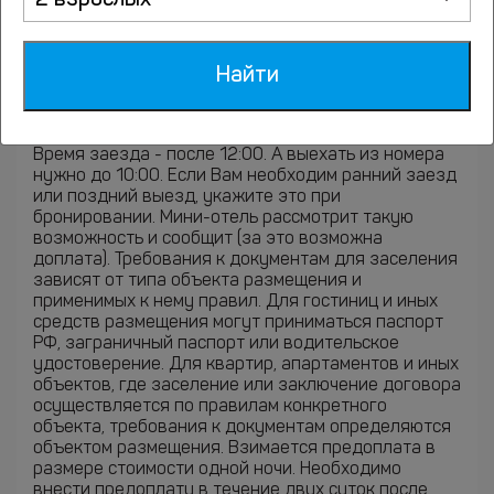
2 взрослых
Да, есть бесплатный wi-fi.
Найти
Какое расчетное время в Лагуна
(заезд и выезд)?
Время заезда - после 12:00. А выехать из номера
нужно до 10:00. Если Вам необходим ранний заезд
или поздний выезд, укажите это при
бронировании. Мини-отель рассмотрит такую
возможность и сообщит (за это возможна
доплата). Требования к документам для заселения
зависят от типа объекта размещения и
применимых к нему правил. Для гостиниц и иных
средств размещения могут приниматься паспорт
РФ, заграничный паспорт или водительское
удостоверение. Для квартир, апартаментов и иных
объектов, где заселение или заключение договора
осуществляется по правилам конкретного
объекта, требования к документам определяются
объектом размещения. Взимается предоплата в
размере стоимости одной ночи. Необходимо
внести предоплату в течение двух суток после