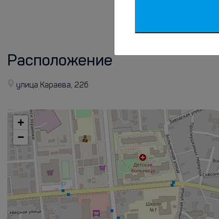
Усиленные меры
дезинфекции
Расположение
улица Караева, 22б
+
−