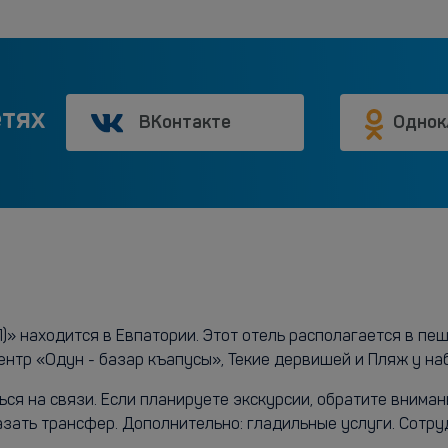
етях
ВКонтакте
Однок
Л)» находится в Евпатории. Этот отель располагается в пе
ентр «Одун - базар къапусы», Текие дервишей и Пляж у н
ься на связи. Если планируете экскурсии, обратите внима
казать трансфер. Дополнительно: гладильные услуги. Сотр