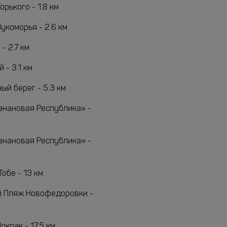
орького - 1.8 км
укоморья - 2.6 км
- 2.7 км
- 3.1 км
ый берег - 5.3 км
анановая Республика» -
анановая Республика» -
обе - 13 км
 Пляж Новофедоровки -
окрак - 17.5 км