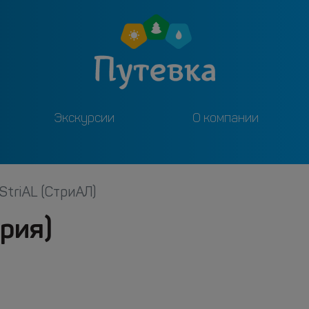
Экскурсии
О компании
StriAL (СтриАЛ)
ория)