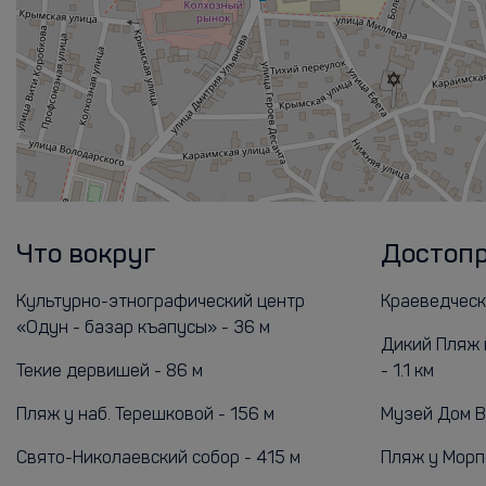
Что вокруг
Достоп
Культурно-этнографический центр
Краеведчески
«Одун - базар къапусы» - 36 м
Дикий Пляж 
Текие дервишей - 86 м
- 1.1 км
Пляж у наб. Терешковой - 156 м
Музей Дом Ви
Свято-Николаевский собор - 415 м
Пляж у Морпо