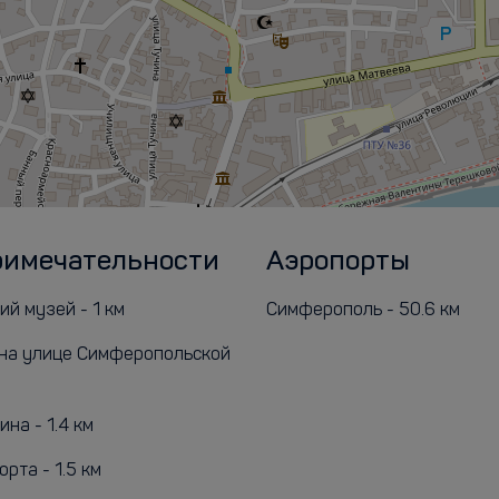
римечательности
Аэропорты
й музей - 1 км
Симферополь - 50.6 км
на улице Симферопольской
на - 1.4 км
рта - 1.5 км