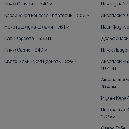
Пляж Солярис - 540 м
Пляж у наб. Г
Караимская кенасса Евпатории - 553 м
Аквапарк У Л
Мечеть Джума-Джами - 561 м
Парк Фрунзе 
Парк Караева - 653 м
Дельфинарий 
Пляж Оазис - 846 м
Пляж Лазурн
Свято-Ильинская церковь - 899 м
Аквапарк «Б
10.4 км
Аквапарк «Б
10.4 км
Музей Кара-Т
Центральный
17.2 км
Озеро Тобе Ч