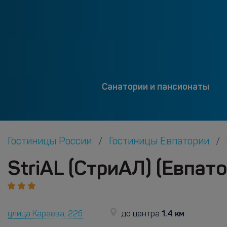
Санатории и пансионаты
Гостиницы России
Гостиницы Евпатории
StriAL (СтриАЛ) (Евпат
1.4 км
улица Караева, 22б
до центра