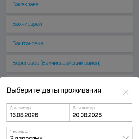
Балаклава
Бахчисарай
Баштановка
Береговое (Бахчисарайский район)
Береговое (Ялта)
×
Выберите даты проживания
Витино
Дата заезда
Дата выезда
Восход
1 номер для