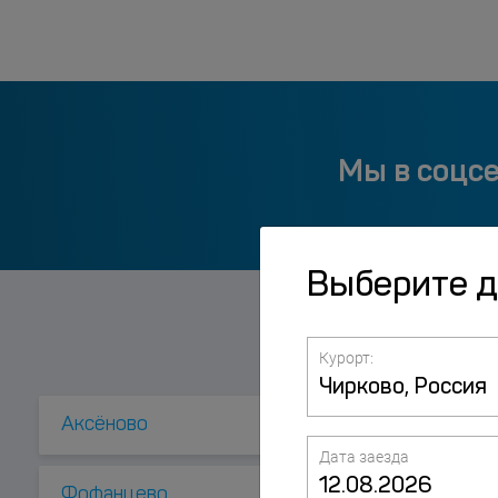
Мы в соцс
Выберите 
Курорт:
Аксёново
Барани
Дата заезда
Фофанцево