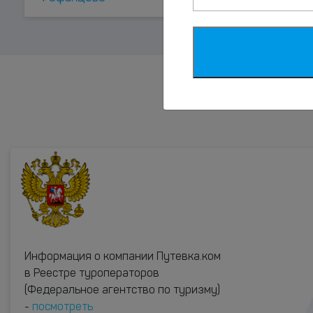
Информация о компании Путевка.ком
в Реестре туроператоров
(Федеральное агентство по туризму)
-
посмотреть