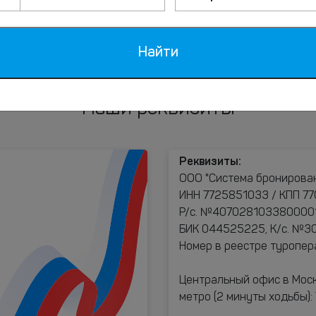
Найти
Наши реквизиты
Реквизиты:
ООО "Система бронирова
ИНН 7725851033 / КПП 77
Р/с. №40702810338000017
БИК 044525225, К/с. №
Номер в реестре туропе
Центральный офис в Моск
метро (2 минуты ходьбы)