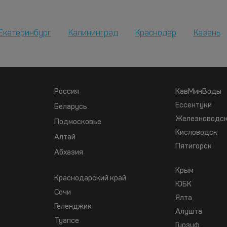
Екатеринбург
Калининград
Краснодар
Казань
Россия
КавМинВоды
Ессентуки
Беларусь
Железноводс
Подмосковье
Кисловодск
Алтай
Пятигорск
Абхазия
Крым
Краснодарский край
ЮБК
Сочи
Ялта
Геленджик
Алушта
Туапсе
Гурзуф