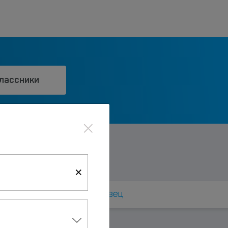
лассники
×
×
Грязовец