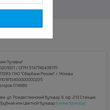
ния Путевка"
0201001 / ОГРН 5147746438175
283, ПАО "Сбербанк России", г. Москва
30101810400000000225
раторов 014980
ве: ул. Рождественский бульвар 9, оф. 213 Станции
: Трубная или Цветной бульвар
(схема проезда)