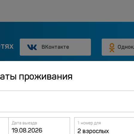
етях
ВКонтакте
Однок
даты проживания
Курорты рядом
ха
Вологда
Дата выезда
1 номер для
2 взрослых