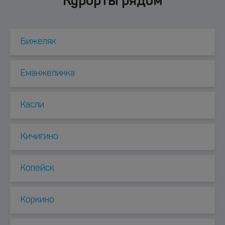
Курорты рядом
Бижеляк
Еманжелинка
Касли
Кичигино
Копейск
Коркино