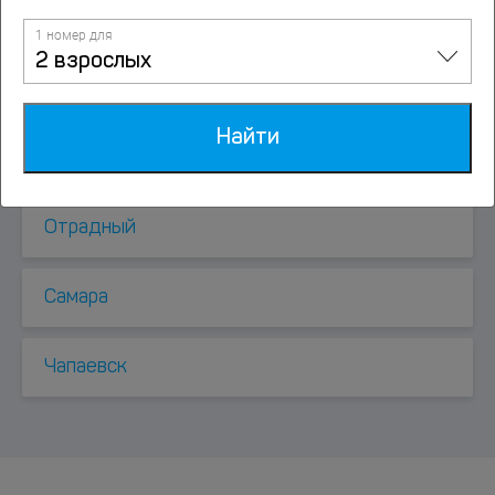
Нефтегорск
1 номер для
2 взрослых
Новокуйбышевск
Найти
Новосемейкино
Отрадный
Самара
Чапаевск