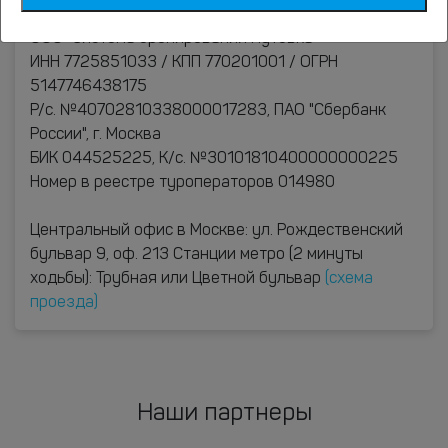
Реквизиты:
ООО "Система бронирования Путевка"
ИНН 7725851033 / КПП 770201001 / ОГРН
5147746438175
Р/с. №40702810338000017283, ПАО "Сбербанк
России", г. Москва
БИК 044525225, К/с. №30101810400000000225
Номер в реестре туроператоров 014980
Центральный офис в Москве: ул. Рождественский
бульвар 9, оф. 213 Станции метро (2 минуты
ходьбы): Трубная или Цветной бульвар
(схема
проезда)
Наши партнеры