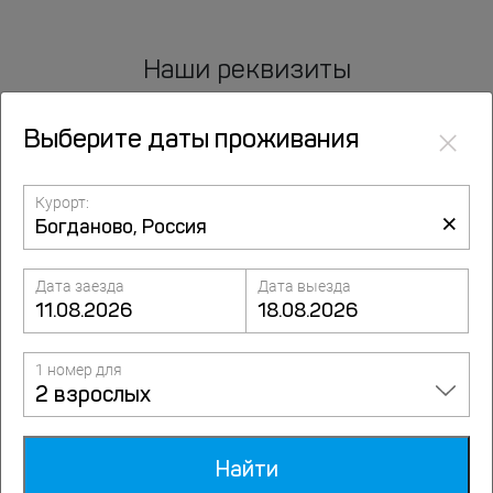
Наши реквизиты
×
Выберите даты проживания
Курорт:
×
Дата заезда
Дата выезда
Информация о компании Путевка.ком
в Реестре туроператоров
(Федеральное агентство по туризму)
1 номер для
-
посмотреть
2 взрослых
Найти