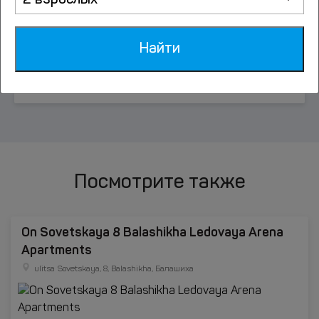
2 взрослых
Барыбино
Найти
Беликово
Посмотрите также
On Sovetskaya 8 Balashikha Ledovaya Arena
Apartments
ulitsa Sovetskaya, 8, Balashikha, Балашиха