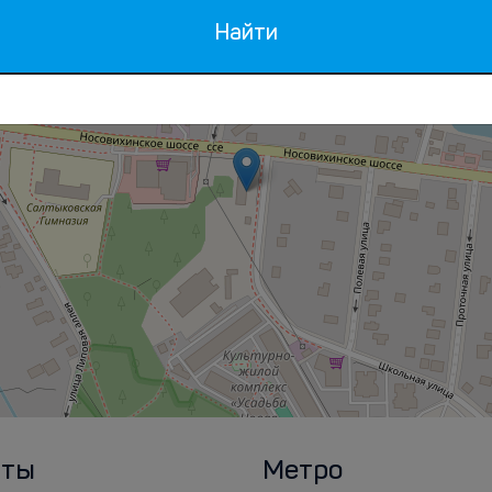
Найти
рты
Метро