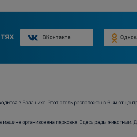
етях
ВКонтакте
Однок
одится в Балашихе. Этот отель расположен в 6 км от цент
на машине организована парковка. Здесь рады животным. 