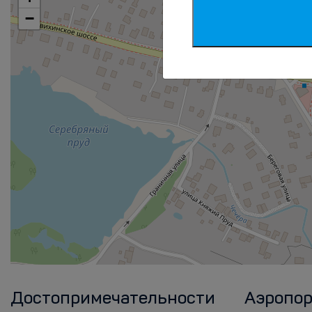
−
Достопримечательности
Аэропо