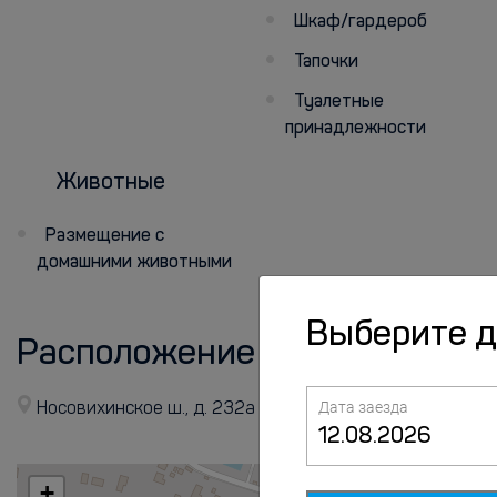
Шкаф/гардероб
Тапочки
Туалетные
принадлежности
Животные
Размещение с
домашними животными
Выберите 
Расположение
Дата заезда
Носовихинское ш., д. 232а
+