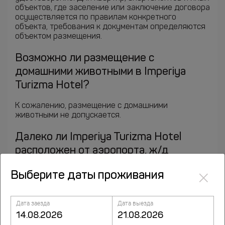
объектов, где заселение или заключение договора
осуществляется по правилам конкретного
объекта, требования к документам определяются
объектом размещения.
Возможно ли размещение с
домашними животными в Imperiya
Turizma Hotel?
К сожалению, размещение с домашними
животными не допускается.
Далеко ли Imperiya Turizma Hotel
расположен от аэропорта, ж/д
вокзала и метро?
×
Выберите даты проживания
Ближайший аэропорт: Горно-Алтайск (8.2 км).
Дата заезда
Дата выезда