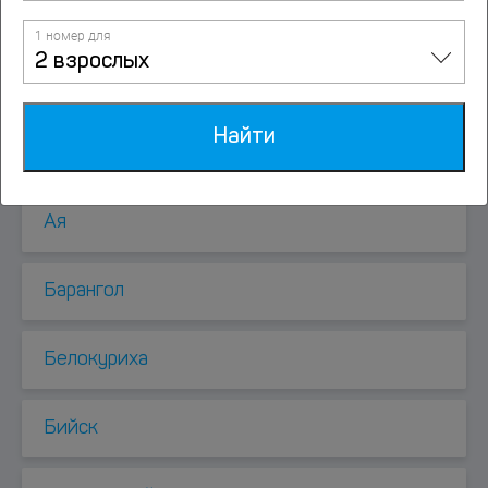
1 номер для
Курорты рядом
2 взрослых
Найти
Анос
Ая
Барангол
Белокуриха
Бийск