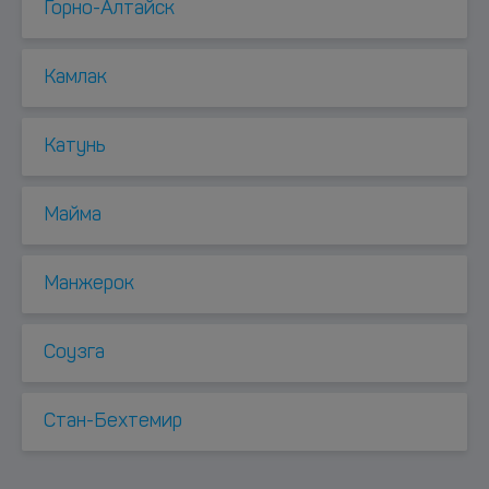
Горно-Алтайск
Камлак
Катунь
Майма
Манжерок
Соузга
Стан-Бехтемир