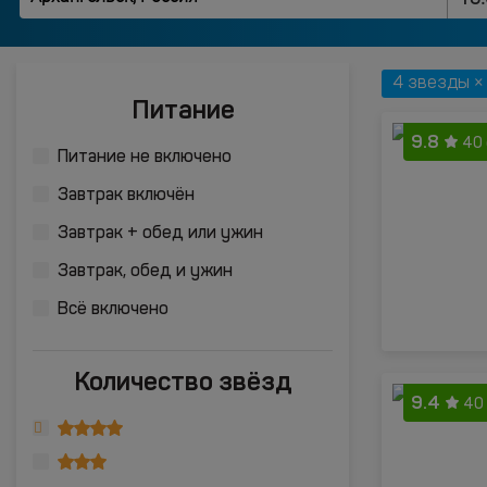
4 звезды ×
Питание
9.8
40
Питание не включено
Завтрак включён
Завтрак + обед или ужин
Завтрак, обед и ужин
Всё включено
Количество звёзд
9.4
40