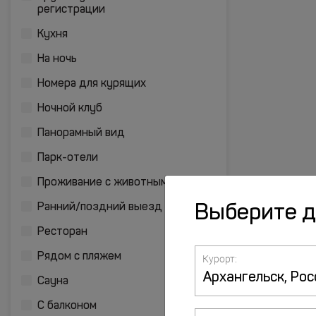
регистрации
Кухня
На ночь
Номера для курящих
Ночной клуб
Панорамный вид
Парк-отели
Проживание с животными
Ранний/поздний выезд
Выберите 
Ресторан
Рядом с пляжем
Курорт:
Сауна
С балконом