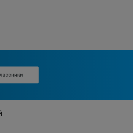
лассники
й