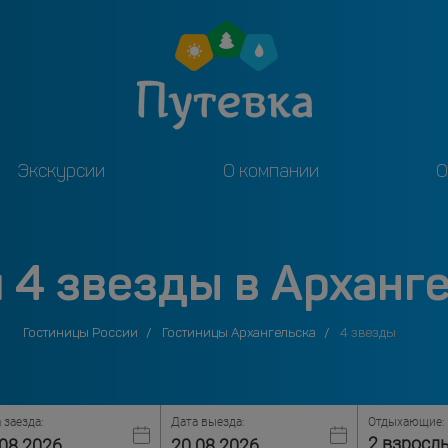
Экскурсии
О компании
О
 4 звезды в Арханг
Гостиницы России
Гостиницы Архангельска
4 звезды
 заезда:
Дата выезда:
Отдыхающие:
2 взросл