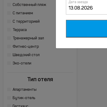
Дата заезда
Собственный пляж
С питанием
С территорией
Терраса
Тренажерный зал
Фитнес-центр
Шведский стол
Эко-отели
Тип отеля
Апартаменты
Бутик-отель
Гестхаус