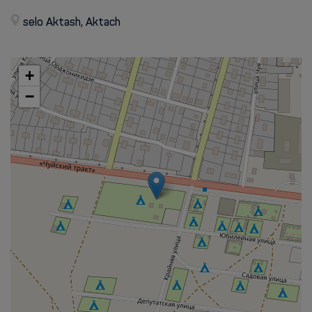
selo Aktash, Aktach
+
−